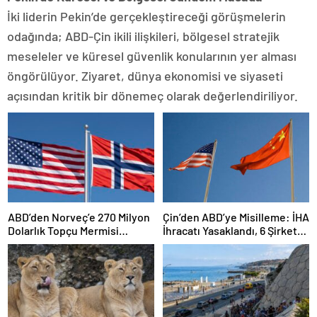
İki liderin Pekin’de gerçekleştireceği görüşmelerin
odağında; ABD-Çin ikili ilişkileri, bölgesel stratejik
meseleler ve küresel güvenlik konularının yer alması
öngörülüyor. Ziyaret, dünya ekonomisi ve siyaseti
açısından kritik bir dönemeç olarak değerlendiriliyor.
ABD’den Norveç’e 270 Milyon
Çin’den ABD’ye Misilleme: İHA
Dolarlık Topçu Mermisi
İhracatı Yasaklandı, 6 Şirket
Satışına Onay
Yaptırım Listesinde